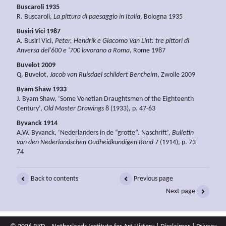
Buscaroli 1935
R. Buscaroli,
La pittura di paesaggio in Italia
, Bologna 1935
Busiri Vici 1987
A. Busiri Vici,
Peter, Hendrik e Giacomo Van Lint: tre pittori di
Anversa del'600 e '700 lavorano a Roma
, Rome 1987
Buvelot 2009
Q. Buvelot,
Jacob van Ruisdael schildert Bentheim
, Zwolle 2009
Byam Shaw 1933
J. Byam Shaw, ‘Some Venetian Draughtsmen of the Eighteenth
Century’,
Old Master Drawings
8 (1933), p. 47-63
Byvanck 1914
A.W. Byvanck, ‘Nederlanders in de “grotte”. Naschrift’,
Bulletin
van den Nederlandschen Oudheidkundigen Bond
7 (1914), p. 73-
74
Back to contents
Previous page
Next page