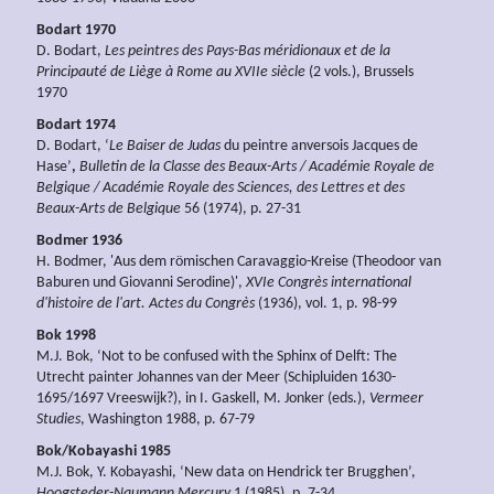
Bodart 1970
D. Bodart,
Les peintres des Pays-Bas méridionaux et de la
Principauté de Liège à Rome au XVIIe siècle
(2 vols.), Brussels
1970
Bodart 1974
D. Bodart, ‘
Le Baiser de Judas
du peintre anversois Jacques de
Hase’
,
Bulletin de la Classe des Beaux-Arts / Académie Royale de
Belgique / Académie Royale des Sciences, des Lettres et des
Beaux-Arts de Belgique
56 (1974), p. 27-31
Bodmer 1936
H. Bodmer, 'Aus dem römischen Caravaggio-Kreise (Theodoor van
Baburen und Giovanni Serodine)',
XVIe Congrès international
d'histoire de l'art. Actes du Congrès
(1936), vol. 1, p. 98-99
Bok 1998
M.J. Bok, ‘Not to be confused with the Sphinx of Delft: The
Utrecht painter Johannes van der Meer (Schipluiden 1630-
1695/1697 Vreeswijk?), in I. Gaskell, M. Jonker (eds.),
Vermeer
Studies
, Washington 1988, p. 67-79
Bok/Kobayashi 1985
M.J. Bok, Y. Kobayashi, ‘New data on Hendrick ter Brugghen’,
Hoogsteder-Naumann Mercury
1 (1985), p. 7-34