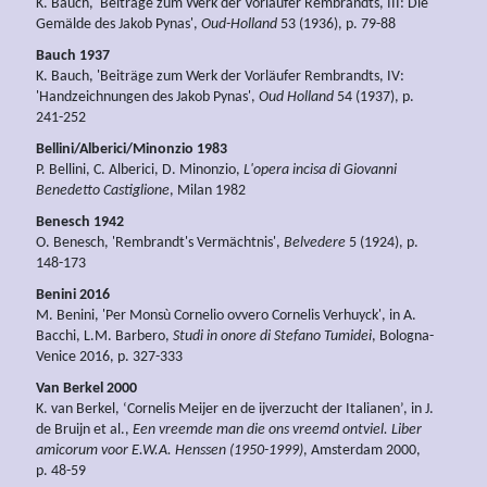
K. Bauch, 'Beiträge zum Werk der Vorläufer Rembrandts, III: Die
Gemälde des Jakob Pynas',
Oud-Holland
53 (1936), p. 79-88
Bauch 1937
K. Bauch, 'Beiträge zum Werk der Vorläufer Rembrandts, IV:
'Handzeichnungen des Jakob Pynas',
Oud Holland
54 (1937), p.
241-252
Bellini/Alberici/Minonzio 1983
P. Bellini, C. Alberici, D. Minonzio,
L'opera incisa di Giovanni
Benedetto Castiglione
, Milan 1982
Benesch 1942
O. Benesch, 'Rembrandt's Vermächtnis',
Belvedere
5 (1924), p.
148-173
Benini 2016
M. Benini, 'Per Monsù Cornelio ovvero Cornelis Verhuyck', in A.
Bacchi, L.M. Barbero,
Studi in onore di Stefano Tumidei
, Bologna-
Venice 2016, p. 327-333
Van Berkel 2000
K. van Berkel, ‘Cornelis Meijer en de ijverzucht der Italianen’, in J.
de Bruijn et al.,
Een vreemde man die ons vreemd ontviel. Liber
amicorum voor E.W.A. Henssen (1950-1999)
, Amsterdam 2000,
p. 48-59