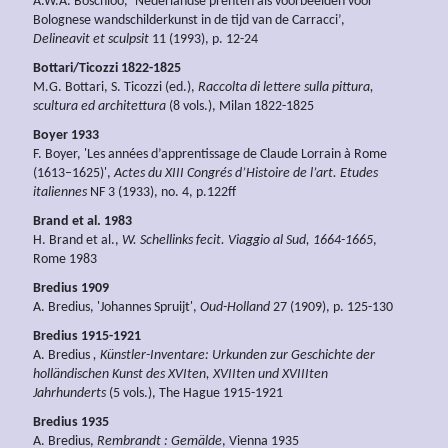
A.W.A. Boschloo, ‘Nederlandse prenten als voorbeelden voor
Bolognese wandschilderkunst in de tijd van de Carracci’,
Delineavit et sculpsit
11 (1993), p. 12-24
Bottari/Ticozzi 1822-1825
M.G. Bottari, S. Ticozzi (ed.),
Raccolta di lettere sulla pittura,
scultura ed architettura
(8 vols.), Milan 1822-1825
Boyer 1933
F. Boyer, 'Les années d’apprentissage de Claude Lorrain à Rome
(1613–1625)',
Actes du XIII Congrés d’Histoire de l’art. Etudes
italiennes
NF 3 (1933), no. 4, p.122ff
Brand et al. 1983
H. Brand et al.,
W. Schellinks fecit. Viaggio al Sud, 1664-1665
,
Rome 1983
Bredius 1909
A. Bredius, 'Johannes Spruijt',
Oud-Holland
27 (1909), p. 125-130
Bredius 1915-1921
A. Bredius
, Künstler-Inventare: Urkunden zur Geschichte der
holländischen Kunst des XVIten, XVIIten und XVIIIten
Jahrhunderts
(5 vols.), The Hague 1915-1921
Bredius 1935
A. Bredius,
Rembrandt : Gemälde
, Vienna 1935