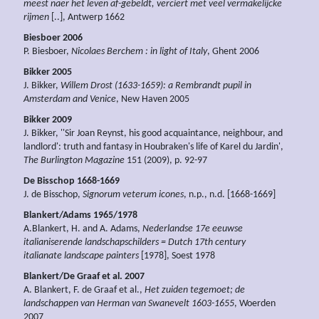
meest naer het leven af-gebeldt, verciert met veel vermakelijcke
rijmen
[..], Antwerp 1662
Biesboer 2006
P. Biesboer,
Nicolaes Berchem : in light of Italy
, Ghent 2006
Bikker 2005
J. Bikker,
Willem Drost (1633-1659): a Rembrandt pupil in
Amsterdam and Venice
, New Haven 2005
Bikker 2009
J. Bikker, ''Sir Joan Reynst, his good acquaintance, neighbour, and
landlord': truth and fantasy in Houbraken's life of Karel du Jardin',
The Burlington Magazine
151 (2009), p. 92-97
De Bisschop 1668-1669
J. de Bisschop,
Signorum veterum icones
, n.p., n.d. [1668-1669]
Blankert/Adams 1965/1978
A.Blankert, H. and A. Adams,
Nederlandse 17e eeuwse
italianiserende landschapschilders = Dutch 17th century
italianate landscape painters
[1978], Soest 1978
Blankert/De Graaf et al. 2007
A. Blankert, F. de Graaf et al.,
Het zuiden tegemoet; de
landschappen van Herman van Swanevelt 1603-1655
, Woerden
2007