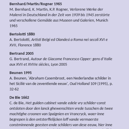
Bernhard/Martin/Rogner 1965
M. Bernhard, K. Martin, K.P. Rogner,
Verlorene Werke der
Malerei in Deutschland in der Zeit von 1939 bis 1945 zerstörte
und verschollene Gemälde aus Museen und Galerien
, Munich
1965
Bertolotti 1880
A. Bertolotti,
Artisti Belgi ed Olandesi a Roma nei secoli XVI e
XVII
, Florence 1880
Bertrand 2005
G. Bertrand,
Autour de Giacome Francesco Cipper: gens d’Italie
aux XVII et XVIIIe siècles
, Lyon 2005
Beunen 1995
A. Beunen, 'Abraham Casembroot, een Nederlandse schilder in
het Sicilië van de zeventiende eeuw',
Oud Holland
109 (1995), p.
32-62
De Bie 1662
C. de Bie,
Het gulden cabinet vande edele vry schilder-const
ontsloten door den lanck ghewenschten vrede tusschen de twee
machtighe croonen van Spaignien en Vrancryck, waer-inne
begrepen is den ontsterffelijcken loff vande vermaerste
constminnende geesten ende schilders van dese eeuw, hier inne