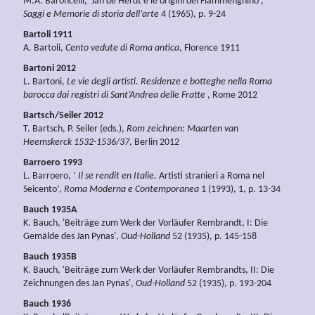
M.A. Baroncelli, ‘Jan de Herdt e le origini del Fiammenghino’,
Saggi e Memorie di storia dell’arte
4 (1965), p. 9-24
Bartoli 1911
A. Bartoli,
Cento vedute di Roma antica
, Florence 1911
Bartoni 2012
L. Bartoni,
Le vie degli artisti. Residenze e botteghe nella Roma
barocca dai registri di Sant’Andrea delle Fratte
, Rome 2012
Bartsch/Seiler 2012
T. Bartsch, P. Seiler (eds.),
Rom zeichnen: Maarten van
Heemskerck 1532-1536/37
, Berlin 2012
Barroero 1993
L. Barroero, ‘
Il se rendit en Italie.
Artisti stranieri a Roma nel
Seicento’,
Roma Moderna e Contemporanea
1 (1993), 1, p. 13-34
Bauch 1935A
K. Bauch, 'Beiträge zum Werk der Vorläufer Rembrandt, I: Die
Gemälde des Jan Pynas',
Oud-Holland
52 (1935), p. 145-158
Bauch 1935B
K. Bauch, 'Beiträge zum Werk der Vorläufer Rembrandts, II: Die
Zeichnungen des Jan Pynas',
Oud-Holland
52 (1935), p. 193-204
Bauch 1936