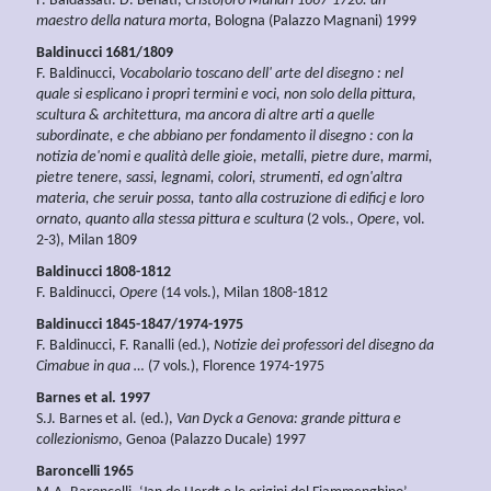
F. Baldassati. D. Benati,
Cristoforo Munari 1667-1720: un
maestro della natura morta
, Bologna (Palazzo Magnani) 1999
Baldinucci 1681/1809
F. Baldinucci,
Vocabolario toscano dell' arte del disegno : nel
quale si esplicano i propri termini e voci, non solo della pittura,
scultura & architettura, ma ancora di altre arti a quelle
subordinate, e che abbiano per fondamento il disegno : con la
notizia de'nomi e qualità delle gioie, metalli, pietre dure, marmi,
pietre tenere, sassi, legnami, colori, strumenti, ed ogn'altra
materia, che seruir possa, tanto alla costruzione di edificj e loro
ornato, quanto alla stessa pittura e scultura
(2 vols.,
Opere
, vol.
2-3), Milan 1809
Baldinucci 1808-1812
F. Baldinucci,
Opere
(14 vols.), Milan 1808-1812
Baldinucci 1845-1847/1974-1975
F. Baldinucci, F. Ranalli (ed.),
Notizie dei professori del disegno da
Cimabue in qua …
(7 vols.), Florence 1974-1975
Barnes et al. 1997
S.J. Barnes et al. (ed.),
Van Dyck a Genova: grande pittura e
collezionismo
, Genoa (Palazzo Ducale) 1997
Baroncelli 1965