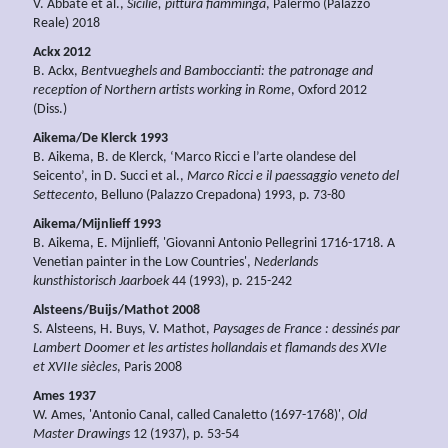
V. Abbate et al.,
Sicilië, pittura fiamminga
, Palermo (Palazzo
Reale) 2018
Ackx 2012
B. Ackx,
Bentvueghels and Bamboccianti: the patronage and
reception of Northern artists working in Rome
, Oxford 2012
(Diss.)
Aikema/De Klerck 1993
B. Aikema, B. de Klerck, ‘Marco Ricci e l’arte olandese del
Seicento’, in D. Succi et al.,
Marco Ricci e il paessaggio veneto del
Settecento
, Belluno (Palazzo Crepadona) 1993, p. 73-80
Aikema/Mijnlieff 1993
B. Aikema, E. Mijnlieff, 'Giovanni Antonio Pellegrini 1716-1718. A
Venetian painter in the Low Countries',
Nederlands
kunsthistorisch Jaarboek
44 (1993), p. 215-242
Alsteens/Buijs/Mathot 2008
S. Alsteens, H. Buys, V. Mathot,
Paysages de France : dessinés par
Lambert Doomer et les artistes hollandais et flamands des XVIe
et XVIIe siècles
, Paris 2008
Ames 1937
W. Ames, 'Antonio Canal, called Canaletto (1697-1768)',
Old
Master Drawings
12 (1937), p. 53-54