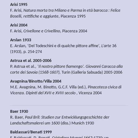
Arisi 1995
F. Arisi,
Natura morta tra Milano e Parma in età barocca : Felice
Boselli, rettifiche e aggiunte
, Piacenza 1995
Arisi 2004
F. Arisi,
Crivellone e Crivellino
, Piacenza 2004
Arslan 1933
E. Arslan, ‘Del Todeschini e di qualche pittore affine’,
L’arte
36
(1933), p. 254-274
Astrua et al. 2005-2006
P. Astrua et al.,
‘Il nostro pittore fiamengo’. Giovanni Caracca alla
corte dei Savoia (1568-1607),
Turin (Galleria Sabuada) 2005-2006
Avagnina/Binotto/Villa 2004
M.E. Avagnina, M. Binotto, G.C.F. Villa (ed.),
Pinacoteca civica di
Vicenza. Dipinti del XVII e XVIII secolo
, Vicenza 2004
Baer 1930
R. Baer,
Paul Bril: Studien zur Entwicklungsgeschichte der
Landschaftsmalerei um 1600
(diss.) Munich 1930
Baldassari/Benati 1999