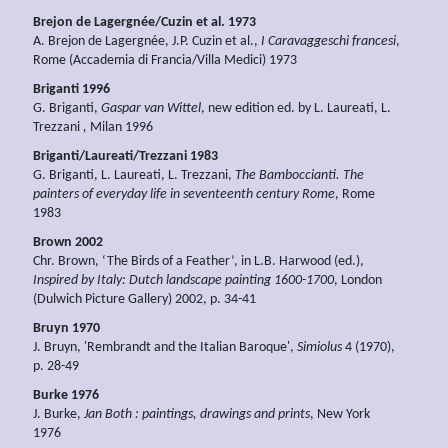
Brejon de Lagergnée/Cuzin et al. 1973
A. Brejon de Lagergnée, J.P. Cuzin et al.,
I Caravaggeschi francesi
,
Rome (Accademia di Francia/Villa Medici) 1973
Briganti 1996
G. Briganti,
Gaspar van Wittel
, new edition ed. by L. Laureati, L.
Trezzani
,
Milan 1996
Briganti/Laureati/Trezzani 1983
G. Briganti, L. Laureati, L. Trezzani,
The Bamboccianti. The
painters of everyday life in seventeenth century Rome
, Rome
1983
Brown 2002
Chr. Brown, ‘The Birds of a Feather’, in L.B. Harwood (ed.),
Inspired by Italy: Dutch landscape painting 1600-1700
, London
(Dulwich Picture Gallery) 2002, p. 34-41
Bruyn 1970
J. Bruyn, 'Rembrandt and the Italian Baroque',
Simiolus
4 (1970),
p. 28-49
Burke 1976
J. Burke,
Jan Both : paintings, drawings and prints
, New York
1976