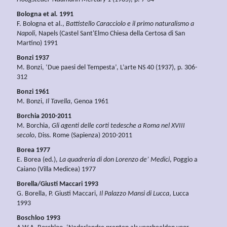
Bologna et al. 1991
F. Bologna et al.,
Battistello Caracciolo e il primo naturalismo a
Napoli
, Napels (Castel Sant'Elmo Chiesa della Certosa di San
Martino) 1991
Bonzi 1937
M. Bonzi, ‘Due paesi del Tempesta’, L’arte NS 40 (1937), p. 306-
312
Bonzi 1961
M. Bonzi,
Il Tavella
, Genoa 1961
Borchia 2010-2011
M. Borchia,
Gli agenti delle corti tedesche a Roma nel XVIII
secolo
, Diss. Rome (Sapienza) 2010-2011
Borea 1977
E. Borea (ed.),
La quadreria di don Lorenzo de’ Medici
, Poggio a
Caiano (Villa Medicea) 1977
Borella/Giusti Maccari 1993
G. Borella, P. Giusti Maccari,
Il Palazzo Mansi di Lucca
, Lucca
1993
Boschloo 1993