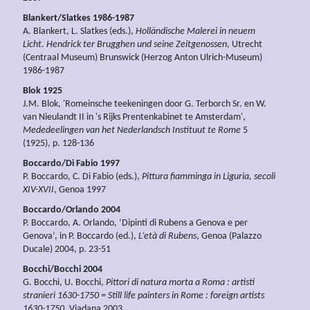
Blankert/Slatkes 1986-1987
A. Blankert, L. Slatkes (eds.),
Holländische Malerei in neuem
Licht. Hendrick ter Brugghen und seine Zeitgenossen
, Utrecht
(Centraal Museum) Brunswick (Herzog Anton Ulrich-Museum)
1986-1987
Blok 1925
J.M. Blok, 'Romeinsche teekeningen door G. Terborch Sr. en W.
van Nieulandt II in 's Rijks Prentenkabinet te Amsterdam',
Mededeelingen van het Nederlandsch Instituut te Rome
5
(1925), p. 128-136
Boccardo/Di Fabio 1997
P. Boccardo, C. Di Fabio (eds.),
Pittura fiamminga in Liguria, secoli
XIV-XVII
, Genoa 1997
Boccardo/Orlando 2004
P. Boccardo, A. Orlando, ‘Dipinti di Rubens a Genova e per
Genova’, in P. Boccardo (ed.),
L’età di Rubens
, Genoa (Palazzo
Ducale) 2004, p. 23-51
Bocchi/Bocchi 2004
G. Bocchi, U. Bocchi,
Pittori di natura morta a Roma : artisti
stranieri 1630-1750 = Still life painters in Rome : foreign artists
1630-1750
, Viadana 2003